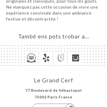
originales et classiques, pour tous les goûts.
A
Ne manquez pas cette occasion de vivre une
NDA
expérience conviviale dans une ambiance
ERIA
festive et décontractée !
ENYES
RTA
També ens pots trobar a…
Y
EMENT
NCH
ACTAR
Le Grand Cerf
77 Boulevard de Sébastopol
75002 Paris France