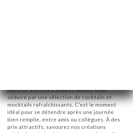
Happy Hours : Dégustez
Cocktails & Mocktails dans une
Ambiance Festive
Venez profiter de notre Happy Hour tous les
jours de 15h00 à 21h00 et laissez-vous
séduire par une sélection de cocktails et
mocktails rafraîchissants. C'est le moment
idéal pour se détendre après une journée
bien remplie, entre amis ou collègues. À des
ICI
prix attractifs, savourez nos créations
RVAR