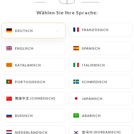
DE
MENÜ
Wählen Sie Ihre Sprache:
Wählen Sie Ihre Sprache:
FRANZÖSISCH
FRANZÖSISCH
DEUTSCH
DEUTSCH
ENGLISCH
ENGLISCH
SPANISCH
SPANISCH
/
START
KONTAKT
Kontakt
KATALANISCH
KATALANISCH
ITALIENISCH
ITALIENISCH
PORTUGIESISCH
PORTUGIESISCH
SCHWEDISCH
SCHWEDISCH
简体中文 (CHINESISCH)
简体中文 (CHINESISCH)
JAPANISCH
JAPANISCH
RUSSISCH
RUSSISCH
ARABISCH
ARABISCH
Le Grand Cerf
한국어 (KOREANISCH)
한국어 (KOREANISCH)
NIEDERLÄNDISCH
NIEDERLÄNDISCH