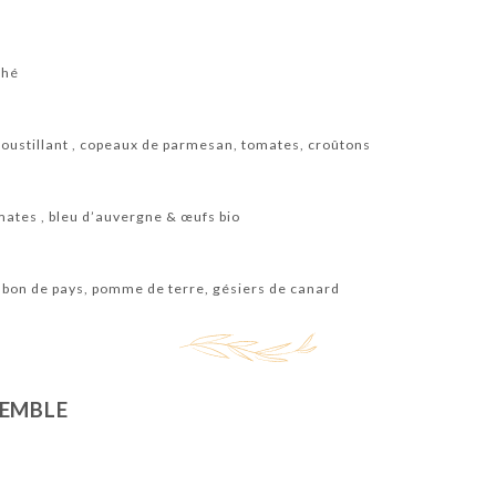
ché
roustillant , copeaux de parmesan, tomates, croûtons
mates , bleu d’auvergne & œufs bio
mbon de pays, pomme de terre, gésiers de canard
SEMBLE