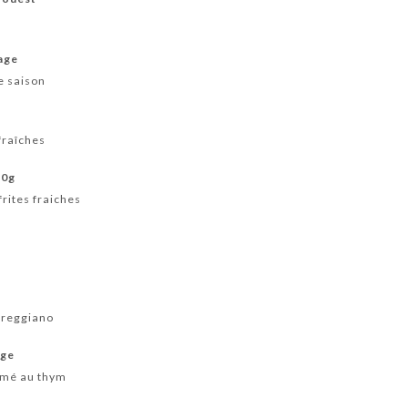
vage
e saison
fraîches
50g
rites fraiches
 reggiano
uge
umé au thym