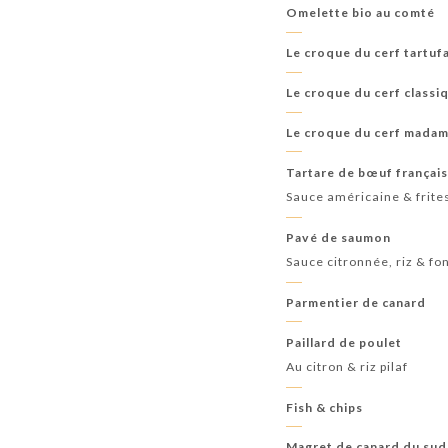
Omelette bio au comté
Le croque du cerf tartuf
Le croque du cerf classi
Le croque du cerf mada
Tartare de bœuf françai
Sauce américaine & frite
Pavé de saumon
Sauce citronnée, riz & f
Parmentier de canard
Paillard de poulet
Au citron & riz pilaf
Fish & chips
Magret de canard du sud