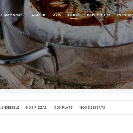
COMMANDER
GALERIE
AVIS
CARTE
HAPPY HOUR
ÉVÉNEM
 ENSEMBLE
NOS PIZZAS
NOS PLATS
NOS DESSERTS
JUS DE FRUITS
BIÈRES
APÉRITIFS
DIGESTIFS
VODKAS
GINS