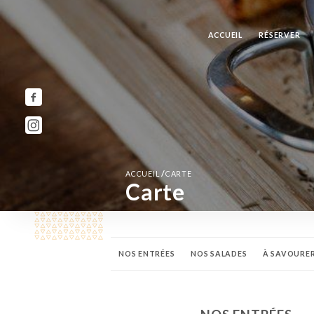
ACCUEIL
RÉSERVER
/
ACCUEIL
CARTE
Carte
NOS ENTRÉES
NOS SALADES
À SAVOURER
BOISSONS FRAÎCHES
FAIT AVEC AMOUR