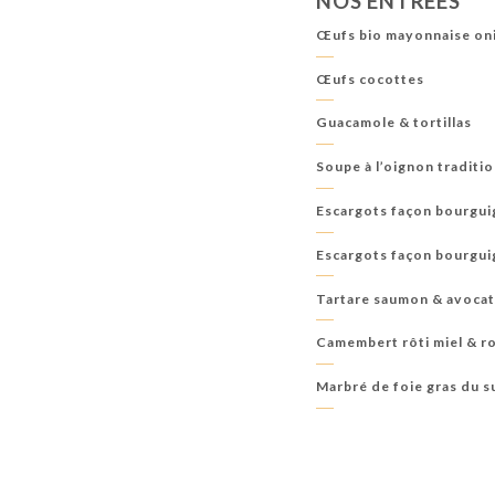
NOS ENTRÉES
WHISKIES
RHUM
TEQUILAS
COCKTAIL
Œufs bio mayonnaise oni
CHAMPAGNES
LAIT VÉGÉTAL - LATTE VEGA
Œufs cocottes
Guacamole & tortillas
Soupe à l’oignon traditi
Escargots façon bourgui
Escargots façon bourgui
Tartare saumon & avoca
Camembert rôti miel & r
Marbré de foie gras du s