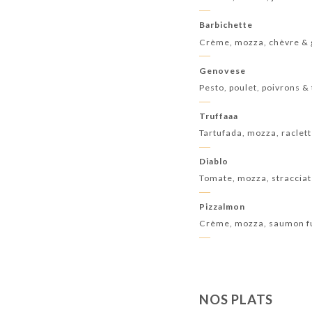
Barbichette
Crème, mozza, chèvre & 
Genovese
Pesto, poulet, poivrons 
Truffaaa
Tartufada, mozza, raclett
Diablo
Tomate, mozza, stracciate
Pizzalmon
Crème, mozza, saumon f
NOS PLATS