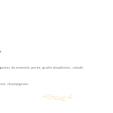
e
 légumes du moment, purée, gratin dauphinois, salade
fumé, champignons