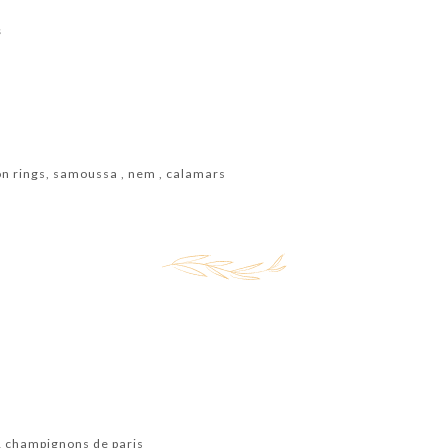
s
on rings, samoussa , nem , calamars
 champignons de paris