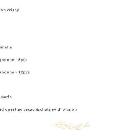
S & MOCKTAILS
VINS ROUGES
VINS BLANCS
VINS ROSÉS
on crispy
N
CAFÉTERIE
EAUX MINÉRALES
onnelle
gnonne - 6pcs
gnonne - 12pcs
t
omarin
ud ouest au cacao & chutney d’ oignon