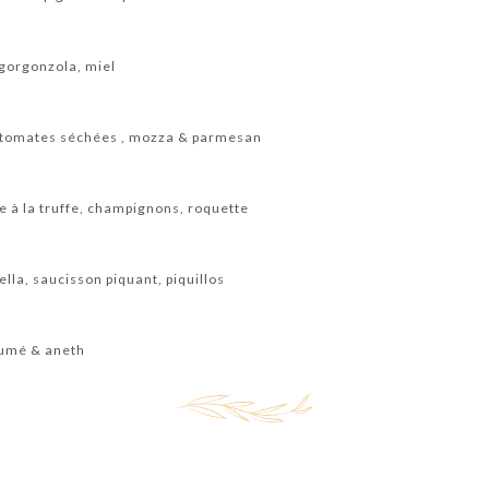
gorgonzola, miel
& tomates séchées , mozza & parmesan
e à la truffe, champignons, roquette
lla, saucisson piquant, piquillos
umé & aneth