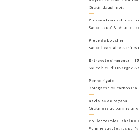
Gratin dauphinois
Poisson frais selon arri
Sauce sauté & légumes d
Pièce du boucher
Sauce béarnaise & frites 
Entrecote simmental - 3
Sauce bleu d’auvergne & f
Penne rigate
Bolognese ou carbonara
Ravioles de royans
Gratinées au parmigiano
Poulet fermier Label Ro
Pomme sautées jus parf