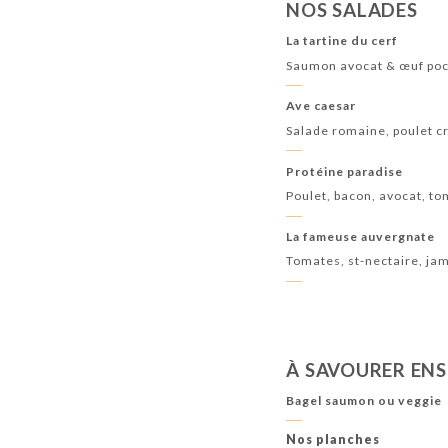
NOS SALADES
La tartine du cerf
Saumon avocat & œuf po
Ave caesar
Salade romaine, poulet c
Protéine paradise
Poulet, bacon, avocat, to
La fameuse auvergnate
Tomates, st-nectaire, ja
À SAVOURER EN
Bagel saumon ou veggie
Nos planches