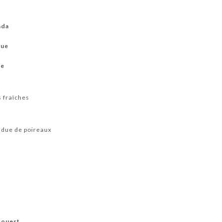
ada
que
me
s
s fraîches
ondue de poireaux
 ouest