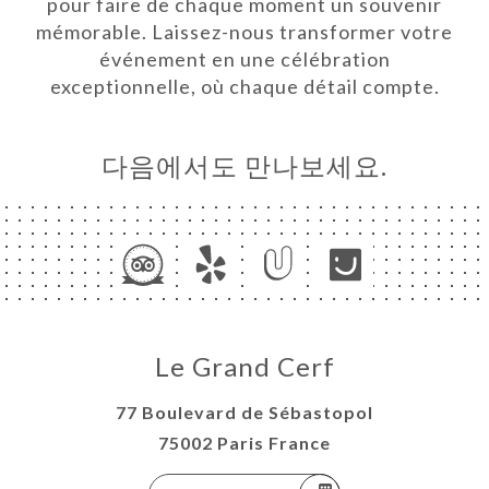
pour faire de chaque moment un souvenir
mémorable. Laissez-nous transformer votre
하기
événement en une célébration
러리
exceptionnelle, où chaque détail compte.
뷰
뉴
다음에서도 만나보세요.
Y
EMENT
NCH
락처
Le Grand Cerf
77 Boulevard de Sébastopol
75002 Paris France