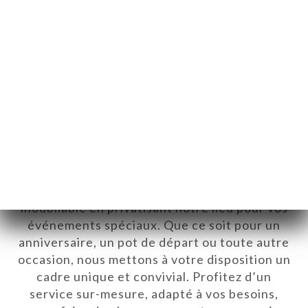
Privatisez notre espace :
Célébrez vos moments spéciaux
avec nous
Offrez à vos invités une expérience
inoubliable en privatisant notre lieu pour vos
événements spéciaux. Que ce soit pour un
anniversaire, un pot de départ ou toute autre
occasion, nous mettons à votre disposition un
cadre unique et convivial. Profitez d’un
service sur-mesure, adapté à vos besoins,
하기