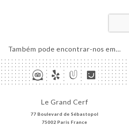
RVAR
IDO
ERIA
IAÇÃO
NU
Também pode encontrar-nos em…
Y
EMENT
NCH
ACTO
Le Grand Cerf
77 Boulevard de Sébastopol
75002 Paris France