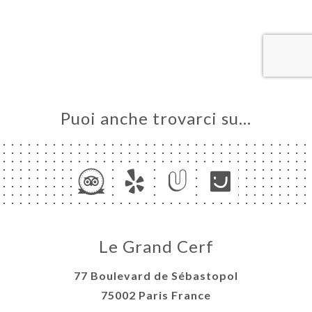
NOTA
INA
ERIA
SIONE
NU
Puoi anche trovarci su…
Y
EMENT
NCH
ATTO
Le Grand Cerf
77 Boulevard de Sébastopol
75002 Paris France